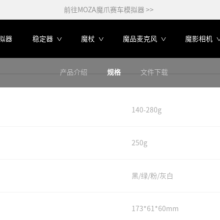
前往MOZA魔爪赛车模拟器 >>
拟器
稳定器
魔杖
魔品麦克风
魔影相机
产品介绍
规格
文件下载
140-280g
250g
黑/绿/粉/灰白
173*61*60mm