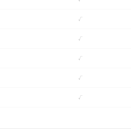
√
√
√
√
√