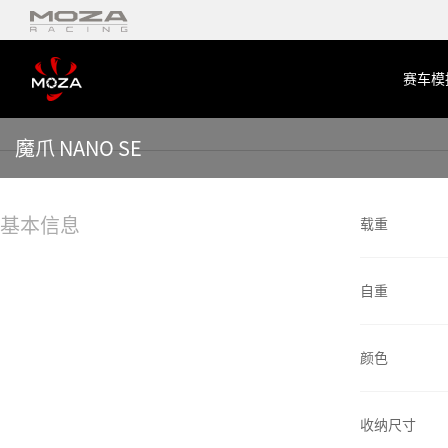
赛车模
魔爪 NANO SE
基本信息
载重
自重
颜色
收纳尺寸