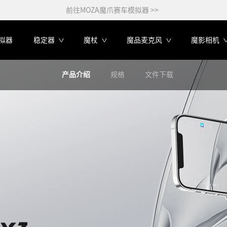
前往MOZA魔爪赛车模拟器 >>
拟器
稳定器
魔杖
魔品麦克风
魔影相机
产品介绍
规格
文件下载