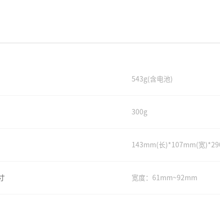
543g(含电池)
300g
143mm(长)*107mm(宽)*2
寸
宽度：61mm~92mm