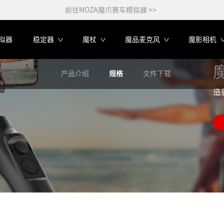
前往MOZA魔爪赛车模拟器 >>
拟器
稳定器
魔杖
魔品麦克风
魔影相机
魔
产品介绍
规格
文件下载
造