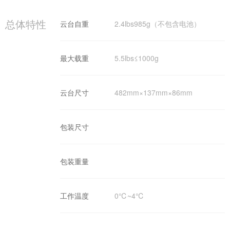
总体特性
云台自重
2.4lbs985g（不包含电池）
最大载重
5.5lbs≤1000g
云台尺寸
482mm×137mm×86mm
包装尺寸
包装重量
工作温度
0℃~4℃