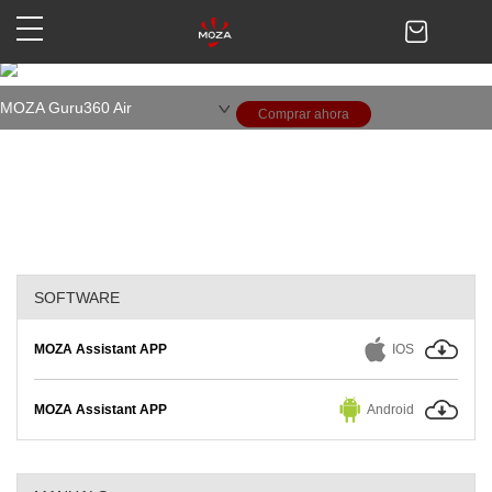
MOZA Guru360 Air
Diseñado para llevar cámaras VR y
conseguir vídeos VR fluidos
MOZA Guru360 Air
Comprar ahora
SOFTWARE
MOZA Assistant APP
IOS
MOZA Assistant APP
Android